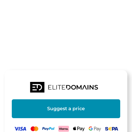
The domain
therapeutenv
is for sale
Suggest a price