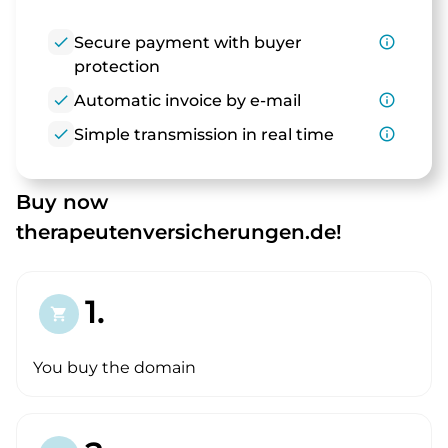
check
Secure payment with buyer
info_outline
protection
check
Automatic invoice by e-mail
info_outline
check
Simple transmission in real time
info_outline
Buy now
therapeutenversicherungen.de!
1.
shopping_cart
You buy the domain